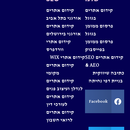
קידום אתרים
קידום אתרים
בגוגל
אורגני בתל אביב
פרסום ממומן
קידום אתרים
בגוגל
אורגני בירושלים
פרסום ממומן
קידום אתרי
בפייסבוק
וורדפרס
קידום אתרים SEO
קידום אתרי WIX
& AEO
קידום אתרים
כתיבה שיווקית
מקומי
בניית דפי נחיתה
קידום אתרים
לנדלן ועיצוב פנים
קידום אתרים
Facebook
לעורכי דין
קידום אתרים
לרואי חשבון