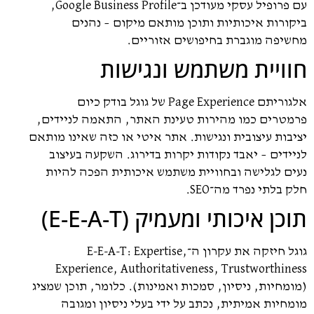
עם פרופיל עסקי מעודכן ב־Google Business Profile,
ביקורות איכותיות ותוכן מותאם מיקום – נהנים
מחשיפה מוגברת בחיפושים אזוריים.
חוויית משתמש ונגישות
אלגוריתם Page Experience של גוגל בודק כיום
פרמטרים כמו מהירות טעינת האתר, התאמה לניידים,
יציבות עיצובית ונגישות. אתר איטי או כזה שאינו מותאם
לניידים – יאבד נקודות יקרות בדירוג. השקעה בעיצוב
נעים לגלישה ובחוויית משתמש איכותית הפכה להיות
חלק בלתי נפרד מה־SEO.
תוכן איכותי ומעמיק (E-E-A-T)
גוגל חיזקה את עקרון ה־E-E-A-T: Expertise,
Experience, Authoritativeness, Trustworthiness
(מומחיות, ניסיון, סמכות ואמינות). כלומר, תוכן שמציג
מומחיות אמיתית, נכתב על ידי בעלי ניסיון ומגובה