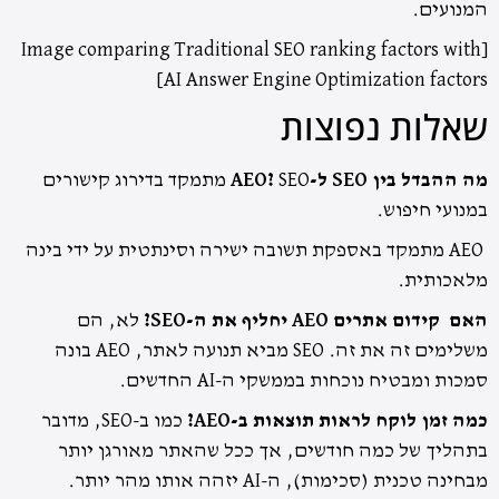
המנועים.
[Image comparing Traditional SEO ranking factors with
AI Answer Engine Optimization factors]
שאלות נפוצות
מה ההבדל בין SEO ל-AEO?
SEO מתמקד בדירוג קישורים
במנועי חיפוש.
AEO מתמקד באספקת תשובה ישירה וסינתטית על ידי בינה
מלאכותית.
האם קידום אתרים AEO יחליף את ה-SEO?
לא, הם
משלימים זה את זה. SEO מביא תנועה לאתר, AEO בונה
סמכות ומבטיח נוכחות בממשקי ה-AI החדשים.
כמה זמן לוקח לראות תוצאות ב-AEO?
כמו ב-SEO, מדובר
בתהליך של כמה חודשים, אך ככל שהאתר מאורגן יותר
מבחינה טכנית (סכימות), ה-AI יזהה אותו מהר יותר.