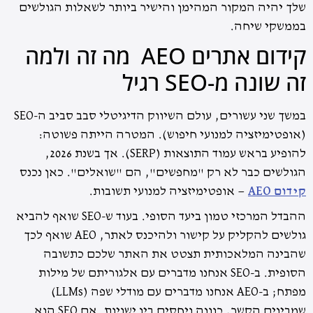
שלך יהיה המקור המהימן והישיר ביותר לשאלות הגולשים
בממשקי שיחה.
קידום אתרים AEO מה זה ולמה
זה שונה מ-SEO רגיל
במשך שני עשורים, עולם השיווק הדיגיטלי סבב סביב ה-SEO
(אופטימיזציה למנועי חיפוש). המטרה הייתה פשוטה:
להופיע בראש עמוד התוצאות (SERP). אך בשנת 2026,
הגולשים כבר לא רק "מחפשים", הם "שואלים". כאן נכנס
קידום AEO
— אופטימיזציה למנועי תשובות.
ההבדל המרכזי טמון ביעד הסופי. בעוד ש-SEO שואף להביא
גולשים להקליק על קישור ולהיכנס לאתר, AEO שואף לכך
שהבינה המלאכותית תצטט את האתר שלכם כתשובה
הסופית. ב-SEO אנחנו מדברים עם אלגוריתם של מילות
מפתח; ב-AEO אנחנו מדברים עם מודלי שפה (LLMs)
שמבינים הקשר, כוונה ויחסים בין ישויות. אם SEO הוא