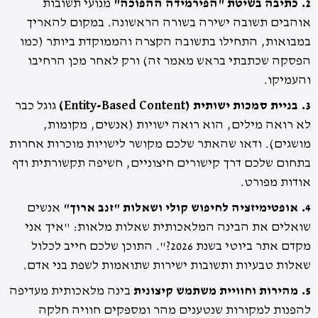
2. כתיבה בשיטת "הפירמידה ההפוכה"
מנועי תשובות
אוהבים תשובה ישירה בשורה הראשונה. במקום להאריך
במבואות, התחילו בתשובה הקצרה והממוקדת ביותר (כמו
הפסקה שכתבתי בראש מאמר זה) ורק לאחר מכן הרחיבו
והעמיקו.
3. בניית סמכות ישותית (Entity-Based Content)
גוגל כבר
לא רואה מילים, הוא רואה ישויות (אנשים, מקומות,
מושגים). ודאו שהאתר שלכם מקושר לישויות מוכרות אחרות
בתחום שלכם דרך קישורים חיצוניים, חשיפה תקשורתית ודף
אודות מפורט.
4. אופטימיזציה לחיפוש קולי ושאלות "זנב ארוך"
אנשים
שואלים את הבינה המלאכותית שאלות מלאות: "איך אני
מקדם אתר ביוטי בשנת 2026?". התוכן שלכם חייב לכלול
שאלות טבעיות ותשובות ישירות שתואמות לשפת בני אדם.
5. מהירות וחוויית משתמש קיצונית
בינה מלאכותית מעדיפה
להפנות למקורות שנטענים מהר ומספקים חוויה חלקה