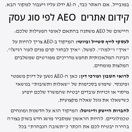
במובייל. אם האתר כבד, ה-AI ידלג עליו ויעבור למקור הבא.
קידום אתרים AEO לפי סוג עסק
היישום של AEO משתנה בהתאם לאופי הפעילות שלכם:
לעסקי לייף סטייל וביוטי:
המיקוד ב-AEO צריך להיות על
"איך" ו"למה". למשל: "איך לבחור קרם פנים לעור רגיש?".
הבינה המלאכותית תחפש מדריכים מפורטים שמשלבים
המלצות מומחים.
לרואי חשבון ועורכי דין:
כאן ה-AEO נשען על דיוק משפטי
ופיננסי. שימוש בסכימות של "שאלות ותשובות" בנושאי
מיסוי או זכויות עובדים יבטיח שהמשרד שלכם יופיע
כשישאלו את גוגל שאלה מקצועית.
לחברות הייטק ודיגיטל:
המיקוד הוא על חדשנות ומונחים
טכנולוגיים. להיות הראשון שמסביר מושג חדש בשוק בצורה
בהירה יבטיח לכם את הכתר כ"תשובה הנבחרת" בכל