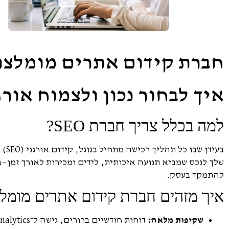
חברת קידום אתרים מומלצת
איך לבחור נכון ולצמוח אורג
למה בכלל צריך חברת SEO?
בעי
שלך לנכס שמביא תנועה איכותית, לידים ומכירות לאורך זמן—ב
להתמקד בעסק.
איך מזהים חברת קידום אתרים מומל
שקיפות מלאה:
דוחות חודשיים ברורים, גישה ל־Analytics ו־Search Console, הסבר מה נעשה ומה התוצאות.