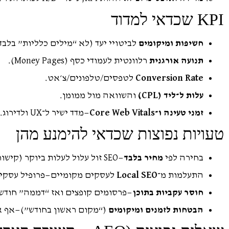
KPI שכדאי למדוד
חשיפות ומיקומים
לביטויי יעד (לא “מילים כלליות” בלבד
תנועה אורגנית
רלוונטית לעמודי כסף (Money Pages).
Conversion Rate
לטפסים/טלפונים/צ׳אט.
עלות ל־ליד (CPL)
והשוואה מול ממומן.
זמני טעינה ו־Core Web Vitals
—מדד ישיר ל־UX ולדירוג.
טעויות נפוצות שכדאי להימנע מהן
בחירה לפי
מחיר בלבד
—SEO זול עלול לעלות ביוקר (קישורים רעים, תוכן משוכפל).
התעלמות מ־
Local SEO
לעסקים מקומיים—פרופיל עסקי בג
חוסר עקביות בתוכן
—פרסומים קופצים ואז “דממה” חודש
הבטחות לזמנים ומיקומים
(“מקום ראשון בחודש”)—אף א