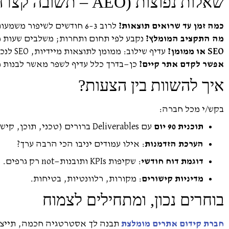
שאלות נפוצות (AEO – תשובה קצרה וברורה)
כמה זמן עד שרואים תוצאות?
לרוב 3–6 חודשים לשיפור משמעותי, תלוי תחרות, מצב התחלתי וקצב ביצוע.
מה התקציב המומלץ?
נקבע לפי תחום ותחרות; משלבים שעות מ
SEO או ממומן?
עדיף שילוב: ממומן לתוצאות מיידיות, SEO לנכס מתמשך והורדת עלות לליד.
אפשר לקדם אתר קיים?
כן—בדרך כלל עדיף לשפר מאשר לבנות מ
איך להשוות בין הצעות?
בקש/י מכל חברה:
תוכנית 90 יום
עם Deliverables ברורים (טכני, תוכן, קישורים).
הערכת הזדמנות
: אילו עמודים יניבו הכי הרבה ערך?
דוגמת דוח חודשי
: שקיפות KPIs ותובנות—not רק גרפים.
מדיניות קישורים
: מקורות, רלוונטיות, בטיחות.
בוחרים נכון, ומתחילים לצמוח
חברת קידום אתרים מומלצת
תבנה לך אסטרטגיה חכמה, תייצר 