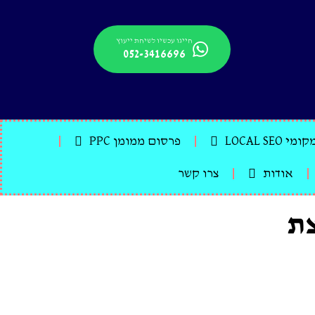
חייגו עכשיו לשיחת ייעוץ
052-3416696
LOCAL SE
פרסום ממומן PPC
אודות
צרו קשר
ת