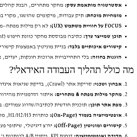
אסטרטגיה מותאמת עסק:
מחקר מתחרים, הבנת קהלים, מיפוי מס
מומחיות מוכחת:
תיק עבודות, מיקומים שהושגו, מקרי בוחן (Case Studies) והמלצות 
FOCUS על חוויית משתמש (UX):
לא רק מילות מפתח—מהי
תוכן שמייצר ערך:
כתיבה מבוססת מחקר כוונת חיפוש (Search Intent), AEO לשאלות נפוצות, ותכנון אשכולות תוכן (Topic Clusters).
קישורים איכותיים בלבד:
בניית מוניטין באמצעות קישורי
הוגנות בחוזה:
בלי התחייבויות ארוכות חונקות; יעדים, אבני דרך ו
מה כולל תהליך העבודה האידאלי?
אבחון וטכני:
סריקת אתר (Crawl), בדיקת שגיאות אינדוקס, Core Web Vitals, מבנה URL, Schema.
מחקר מילות מפתח & מתחרים:
איתור הזדמנויות מהירות לצד
מפת אתר תוכן:
תוכנית חודשית לכתיבה/שדרוג עמודים: בלוג, קט
אופטימיזציה בעמוד (On-Page):
כותרות H1/H2/H3, מטא טייטל/דסקריפשן, קישורים פנימיים, Alt לתמונות.
קישורים ומוניטין (Off-Page):
יח״צ דיגיטלי, שיתופי פע
מדידה ואופטימיזציה:
דוחות KPI, ניסויי A/B לכותרות ו־CTA, שיפור מתמיד לפי דאטה.