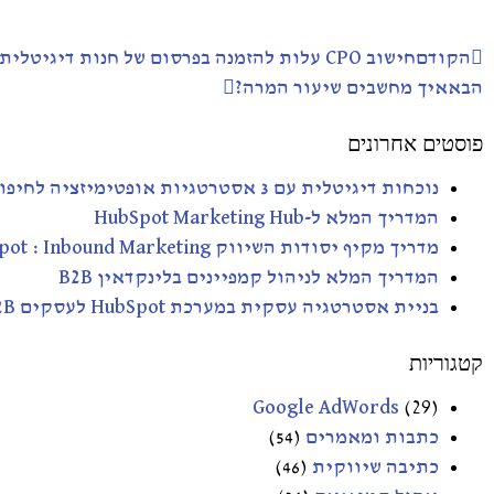
הקודם
חישוב CPO עלות להזמנה בפרסום של חנות דיגיטלית איקומרס
הבא
איך מחשבים שיעור המרה?
פוסטים אחרונים
נוכחות דיגיטלית עם 3 אסטרטגיות אופטימיזציה לחיפוש SEO – AEO- GEO
המדריך המלא ל-HubSpot Marketing Hub
מדריך מקיף יסודות השיווק HubSpot : Inbound Marketing
המדריך המלא לניהול קמפיינים בלינקדאין B2B
בניית אסטרטגיה עסקית במערכת HubSpot לעסקים B2B
קטגוריות
Google AdWords
(29)
כתבות ומאמרים
(54)
כתיבה שיווקית
(46)