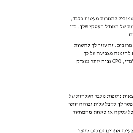
20 דולר עבור עלון כתוב ומעוצב היטב שמוביל להמרות מעטות בלבד,
 זאת, עליך לזכור כי אתה צריך יותר מאשר רק CPO לשפוט את השכירות של המודל העסקי שלך. כדי
ם.
קיים מרובים. זה עוזר לך להשוות
משל. בעוד שעלות נמוכה להזמנה מצביעה על כך
שאסטרטגיות השיווק המקוונות שלך יעילות, CPO גבוה לא חייב להיות ההפך. אם המוצרים והשירותים שלך הם במחיר גבוה למדי, CPO גבוה יותר מוצדק
 הוצאות נוספות מלבד העלויות של
וע אובדן פיזור באמצעות CPO. אובדן פיזור מופחת מאפשר לך לקבל עלות גבוהה יותר
כוש לקוחות חדשים. בדרך כלל, מפרסמים ושותפיהם העסקיים מסכימים אם ה- CPO יחויב בכל עסקה או כאחוז מהמחזור
תר מאפשרויות תשלום אחרות. זה מוביל ליתרון השני של CPO: העובדה שמפעילי אתרים יכולים לייצר