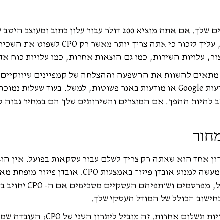
העלות להזמנה מאפשרת לך להעריך את ההצלחה של הקמפיינים שלך. אם אתה מוציא 0
הדבר מצביע על כך שלקמפיין עשויות להיות חולשותיו. עם
ר, עלויות השירות, כמו גם הוצאות אחרות, כמו עלויות כוח אד
פיין מודעות, זהו כלי מתאים להשוות את ההשפעה וההצלחה של קמפיינים שיוו
את העלויות ואת יכולת השכירות של קמפיינים בפייסבוק ובמודעות Google או מודעות באנר פשוטות, ל
 מרובים. יתרון אחד הוא שאתה רק צריך לשלם עבור עסקאות בפועל. אין
הפקת חומרי המודעות שלך. משמעות הדבר היא שבאפשרותך למעשה למנ
להזמנה, במיוחד כאשר מנסים לר
בחישוב הכולל של המודל העסקי שלך.
העלות למודל הזמנה נוטה לגרום לעמלות גבוהות יו