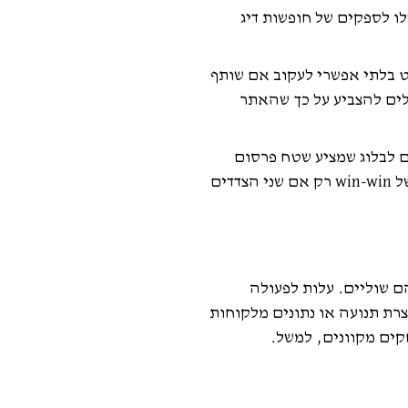
ו לספקים של חופשות דיג
 זה כמעט בלתי אפשרי לעקוב אם שותף
לים להצביע על כך שהאתר
 לבלוג שמציע שטח פרסום
באמת יש תפוצה כמו שנטען? האם חומר המודעה שסופק באיכות כזו הוא באמת מוביל למכירות? CPO כמודל חיוב מוביל למצב של win-win רק אם שני הצדדים
ונות למודל העלות להזמנה שתוכלו לבחור מהן קשורות קשר הדוק. כדוגמה, ההבדלים בעלות לכל מכירה (CPS) הם שוליים. עלות לפעולה
י פרסום משולמים ברגע שנוצרת תנועה או נתונים מלקוחות