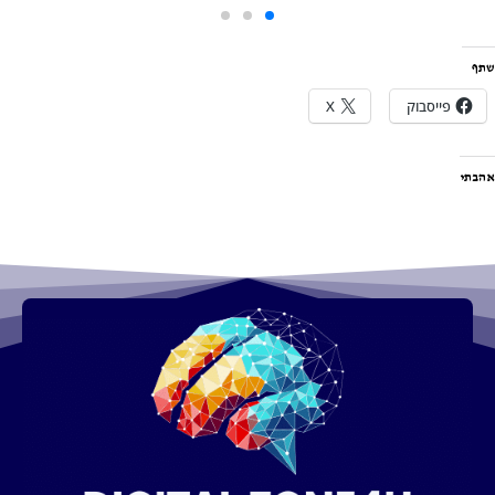
שתף
פייסבוק
X
אהבתי