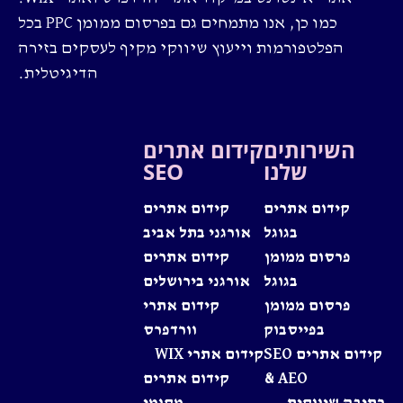
כמו כן, אנו מתמחים גם בפרסום ממומן PPC בכל
הפלטפורמות וייעוץ שיווקי מקיף לעסקים בזירה
הדיגיטלית.
השירותים
קידום אתרים
שלנו
SEO
קידום אתרים
קידום אתרים
בגוגל
אורגני בתל אביב
פרסום ממומן
קידום אתרים
בגוגל
אורגני בירושלים
פרסום ממומן
קידום אתרי
בפייסבוק
וורדפרס
קידום אתרים SEO
קידום אתרי WIX
& AEO
קידום אתרים
כתיבה שיווקית
מקומי