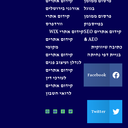
פרסום ממומן
קידום אתרים
בגוגל
אורגני בירושלים
פרסום ממומן
קידום אתרי
בפייסבוק
וורדפרס
קידום אתרים SEO
קידום אתרי WIX
& AEO
קידום אתרים
כתיבה שיווקית
מקומי
בניית דפי נחיתה
קידום אתרים
לנדלן ועיצוב פנים
קידום אתרים
Facebook
לעורכי דין
קידום אתרים
לרואי חשבון
Twitter