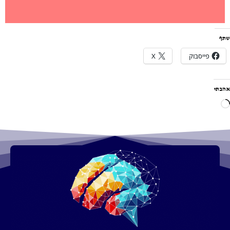
שתף
פייסבוק
X
אהבתי