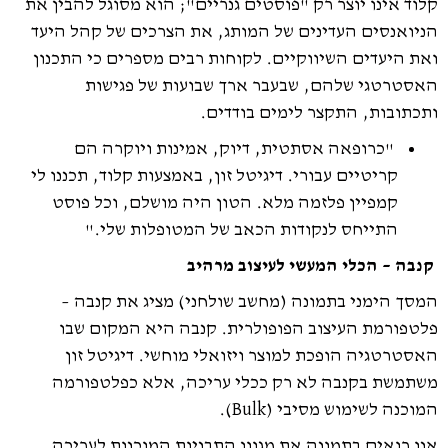
קלוד אינו יוצר רק "פוסטים גנריים"; הוא מסוגל להבין את
הניואנסים העדינים של המותג, את הצרכים של קהל היעד
ואת היעדים השיווקיים. לקוחות רבים מספרים כי התכנון
האסטרטגי שלהם, שבעבר ארך שבועות של פגישות
ותכתובות, התקצר לימים בודדים.
"כרופאה אסתטית, דיוק, אמינות ויוקרה הם
קריטיים עבורי. דיגיטל זון, באמצעות קלוד, תכננו לי
קמפיין פלזמה מלא. הטון היה מושלם, וכל פוסט
התייחס לנקודות הכאב של המטופלות שלי."
קנבה – הכלי המעשי לעיצוב מרהיב
המסך הימני בתמונה (מחשב שולחני) מציג את קנבה –
פלטפורמת העיצוב הפופולרית. קנבה היא המקום שבו
האסטרטגיה הופכת למוצר ויזואלי מוחשי. דיגיטל זון
משתמשת בקנבה לא רק ככלי עריכה, אלא כפלטפורמה
המוכנה לשימוש מסיבי (Bulk).
אנו רואים בתמונה את מגוון התבניות המוכנות לעריכה,