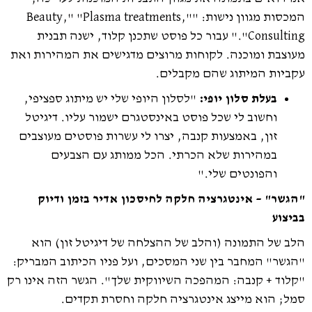
המכסות מגוון נישות: "Beauty," "Plasma treatments,"
"Consulting." עבור כל פוסט שתכנן קלוד, ישנה תבנית
מעוצבת ומוכנה. לקוחות מרוצים מדגישים את המהירות ואת
עקביות המיתוג שהם מקבלים.
בעלת סלון יופי:
"לסלון היופי שלי יש מיתוג ספציפי,
וחשוב לי שכל פוסט באינסטגרם ישמור עליו. דיגיטל
זון, באמצעות קנבה, יצרו לי עשרות פוסטים מעוצבים
במהירות שלא הכרתי. הכל ממותג עם הצבעים
והפונטים שלי."
"הגשר" – אינטגרציה חלקה לחיסכון אדיר בזמן ודיוק
בביצוע
הלב של התמונה (והלב של ההצלחה של דיגיטל זון) הוא
"הגשר" המחבר בין שני המסכים, ועל פניו הכיתוב המבריק:
"קלוד + קנבה: המהפכה השיווקית שלך". הגשר הזה אינו רק
סמל; הוא מייצג אינטגרציה חלקה וחסרת תקדים.