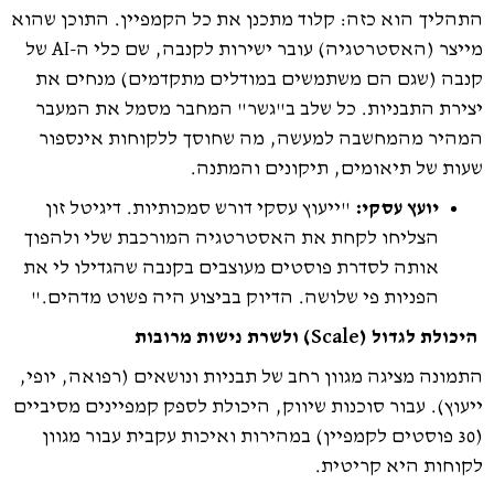
התהליך הוא כזה: קלוד מתכנן את כל הקמפיין. התוכן שהוא
מייצר (האסטרטגיה) עובר ישירות לקנבה, שם כלי ה-AI של
קנבה (שגם הם משתמשים במודלים מתקדמים) מנחים את
יצירת התבניות. כל שלב ב"גשר" המחבר מסמל את המעבר
המהיר מהמחשבה למעשה, מה שחוסך ללקוחות אינספור
שעות של תיאומים, תיקונים והמתנה.
יועץ עסקי:
"ייעוץ עסקי דורש סמכותיות. דיגיטל זון
הצליחו לקחת את האסטרטגיה המורכבת שלי ולהפוך
אותה לסדרת פוסטים מעוצבים בקנבה שהגדילו לי את
הפניות פי שלושה. הדיוק בביצוע היה פשוט מדהים."
היכולת לגדול (Scale) ולשרת נישות מרובות
התמונה מציגה מגוון רחב של תבניות ונושאים (רפואה, יופי,
ייעוץ). עבור סוכנות שיווק, היכולת לספק קמפיינים מסיביים
(30 פוסטים לקמפיין) במהירות ואיכות עקבית עבור מגוון
לקוחות היא קריטית.