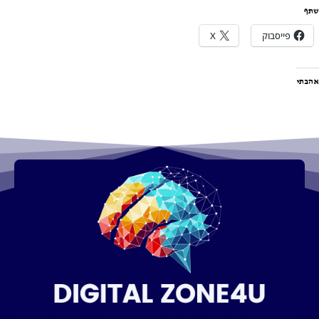
שתף
פייסבוק
X
אהבתי