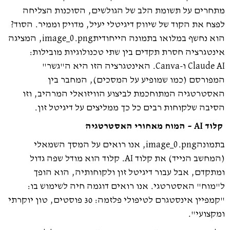
מתחרים על תשומת הלב של הגולשים, הסוכנות הצליחה
לפצח את הקוד של שיווק דיגיטלי יעיל, מדויק וממיר. הסוד?
הוא נחשף במלואו בתמונה הייחודיתimage_0.png, המציגה
אינטגרציה חסרת תקדים בין שתי טכנולוגיות מובילות:
Claude AI ו-Canva. האינטגרציה הזו היא ה"גשר"
המפורסם (כמו שמופיע על המסכים), המחבר בין
האסטרטגיה המתוחכמת לביצוע הוויזואלי המרהיב, וזו
הסיבה שלקוחות רבים כל כך ממליצים על דיגיטל זון.
קלוד AI – המוח מאחורי האסטרטגיה
בתמונהimage_0.png, אנו רואים על המסך השמאלי
(המחשב הנייד) את קלוד AI. קלוד הוא מודל שפה גדול
ומתקדם, אבל עבור דיגיטל זון ולקוחותיה, הוא הופך
ל"מוח" האסטרטגי. אנו רואים דוגמה חיה לשימוש בו:
"קמפיין אינסטגרם לטיפולי פלזמה: 30 פוסטים, טון יוקרתי
ומקצועי".