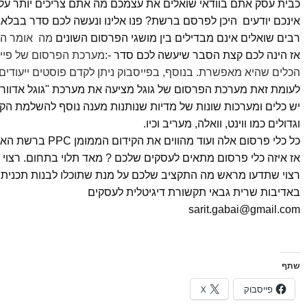
כבית עסק אתם בוודאי שואלים את עצמכם מה אתם צריכים יותר על
אינכם יודעים
היכן לפרסם ברשת? פנו אלינו ונעשה לכם סדר בבלאגן
רבים שואלים אינם מבדילים בין מושגי הפרסום השונים
מה אומר ה
אז הינה לכם קצת הסבר שיעשה לכם סדר
:-
מערכת הפרסום של פייס
הכלים שהיא מאפשרת. בנוסף, בפייסבוק ניתן לקדם פוסטים ייעודי
לעומת זאת מערכת הפרסום של גוגל מציעה את מערכת "גוגל אדוו
יש כלים ומערכות שונות של מדיות שנותנות מענה נוסף להשלמת הקמ
וגדולים כמו ווינט, וואלה, מעריב וכיו
.
כל כלי פרסום אלה ועוד מהווים את הקידום הממומן
PPC
ברשת האי
אז איזה כלי פרסום מתאים לעסקים שלכם ? מאד תלוי בתחום. רצוי ו
רצוי שתדעו מראש מה התקציב שלכם על מנת שתוכלו לבנות תכנית
באדיבות שרית גבאי תקשורת דיגיטלית לעסקים
sarit.gabai@gmail.com
שתף
פייסבוק
X