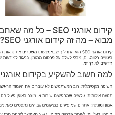
קידום אורגני SEO – כל מה שאתם צריכים לדעת
מבוא – מה זה קידום אורגני SEO?
קידום אורגני SEO הוא התהליך שבאמצעותו משפרים א
ביטויים רלוונטיים, מבלי לשלם על פרסום ממומן. בניגוד למודעות 
חדשים לאורך זמן.
למה חשוב להשקיע בקידום אורגני SEO?
חשיפה מקסימלית: רוב המשתמשים לא עוברים את העמוד הראשון של
תנועה איכותית: גולשים שמחפשים שירות או מוצר באופן פעיל הם ל
אמון ומוניטין: אתרים שמופיעים במיקומים גבוהים נתפסים כאמינים 
חיסכון בעלויות: לעומת פרסום ממומן, SEO מאפשר ליהנות מתנועה אורגנית לאורך זמן ללא תשלום עבור כל קליק.