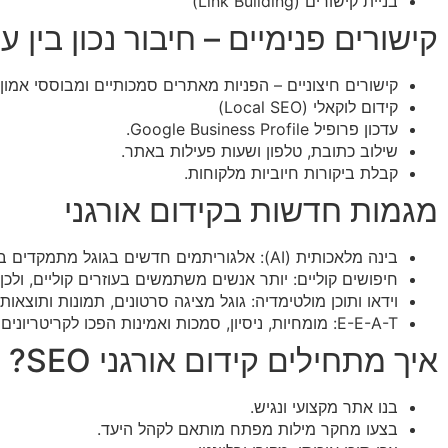
בניית קישורים (Link Building)
קישורים פנימיים – חיבור נכון בין 
קישורים חיצוניים – הפניות מאתרים סמכותיים ומבוססי אמון.
קידום לוקאלי (Local SEO)
עדכון פרופיל Google Business Profile.
שילוב כתובת, טלפון ושעות פעילות באתר.
קבלת ביקורות חיוביות מלקוחות.
מגמות חדשות בקידום אורגני
בינה מלאכותית (AI): אלגוריתמים חדשים בגוגל מתמקדים בתוכן איכותי, חוויית משתמש ותשובות לשאלות מדויקות.
חיפושים קוליים: יותר אנשים משתמשים בעוזרים קוליים, ול
וידאו ותוכן מולטימדיה: גוגל מציגה סרטונים, תמונות ותוצאות עשירות (Rich Snippets) 
E-E-A-T: מומחיות, ניסיון, סמכות ואמינות הפכו לקריטריונים חשובים מאוד בדירוג אתרים.
איך מתחילים קידום אורגני SEO?
בנו אתר מקצועי ונגיש.
בצעו מחקר מילות מפתח מותאם לקהל היעד.