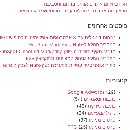
הקודם
קידום אתרים אורגני בדרום והסביבה
הבא
קידום אתרים בירושלים קידום מקומי שמביא תוצאות
פוסטים אחרונים
נוכחות דיגיטלית עם 3 אסטרטגיות אופטימיזציה לחיפוש SEO – AEO- GEO
המדריך המלא ל-HubSpot Marketing Hub
מדריך מקיף יסודות השיווק HubSpot : Inbound Marketing
המדריך המלא לניהול קמפיינים בלינקדאין B2B
בניית אסטרטגיה עסקית במערכת HubSpot לעסקים B2B
קטגוריות
Google AdWords
(29)
כתבות ומאמרים
(54)
כתיבה שיווקית
(46)
ניהול קמפיינים
(24)
פרסום ממומן
(37)
פרסום ממומן PPC
(25)