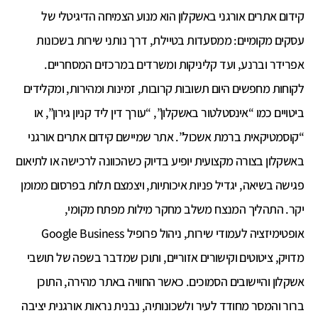
קידום אתרים אורגני באשקלון הוא מנוע הצמיחה הדיגיטלי של
עסקים מקומיים: ממסעדות בטיילת, דרך נותני שירות בשכונות
אפרידר וברנע, ועד קליניקות ומשרדים במרכזים המסחריים.
לקוחות מחפשים היום תשובות קרובות, זמינות ומהירות, ומקלידים
ביטויים כמו “אינסטלטור באשקלון”, “עורך דין ליד קניון גירון”, או
“קוסמטיקאית ברמת אשכול”. אתר שמיישם קידום אתרים אורגני
באשקלון בצורה מקצועית יופיע בדיוק כשהכוונה לרכישה או לתיאום
פגישה בשיאה, יגדיל פניות איכותיות, ויצמצם תלות בפרסום ממומן
יקר. התהליך המנצח משלב מחקר מילות מפתח מקומי,
אופטימיזציה לעמודי שירות, ניהול פרופיל Google Business
מדויק, ציטוטים וקישורים אזוריים, ותוכן שמדבר בשפה של תושבי
אשקלון והיישובים הסמוכים. כאשר החוויה באתר מהירה, התוכן
ברור והמסר מחודד לעיר ולשכונותיה, נבנית נראות אורגנית יציבה