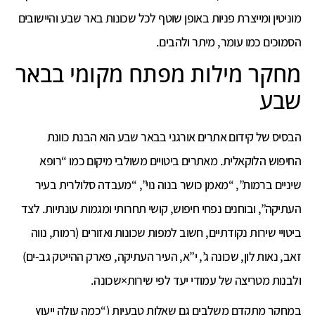
מוניטין ומייצרת פניות באופן שוטף לכל שכונות באר שבע והיישובים
הסמוכים כמו עומר, מיתר ולהבים.
מחקר מילות מפתח מקומי בבאר
שבע
הבסיס של קידום אתרים אורגני בבאר שבע הוא הבנת כוונת
החיפוש הלוקאלית. מאתרים ביטויים משולבי מיקום כמו “רופא
שיניים ברמות”, “מאמן כושר בנוה נוי”, “מעבדה סלולרית בעיר
העתיקה”, ובוחנים נפחי חיפוש, קושי תחרותי ומגמות עונתיות. לצד
ביטויי שירות נקודתיים, חשוב למפות שכונות ואזורים (רמות, נווה
זאב, נאות לון, שכונה ג’, י”א, העיר העתיקה, פארק ההייטק גב-ים)
ולבנות מטריצה של עמודי יעד לפי שירות×שכונה.
במחקר מתקדם משלבים גם שאלות טבעיות (“כמה עולה ייעוץ