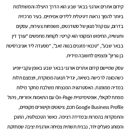
קידום אתרים אורגני בבאר שבע הוא הדרך היעילה והמשתלמת
ביותר להפוך נראות דיגיטלית ללידים אמיתיים. בעיר מרכזית
בדרום, עם קהל מגוון של סטודנטים, משפחות צעירות, עסקים
ותעשייה, החיפוש המקומי הוא קריטי: לקוחות מחפשים “עורך דין
בבאר שבע”, “טכנאי מזגנים בנווה זאב”, “מסעדה ליד אוניברסיטת
בן גוריון” ומצפים לתשובה מידית.
עסק שמיישם קידום אתרים אורגני בבאר שבע באופן עקבי יופיע
כשהכוונה לרכישה בשיאה, יגדיל תנועה ממוקדת, ויצמצם תלות
במדיה ממומנת. האסטרטגיה המנצחת משלבת מחקר מילות
מפתח לוקאלי, אופטימיזציית On-Page עם התאמות אזוריות, ניהול
Google Business Profile חכם, ציטוטים וקישורים מקומיים,
והתמקדות בהמרות ובמדידה רציפה. כאשר הטכנולוגיה, התוכן
והמותג פועלים יחד, נבנית תשתית צמיחה אורגנית יציבה שמחזקת