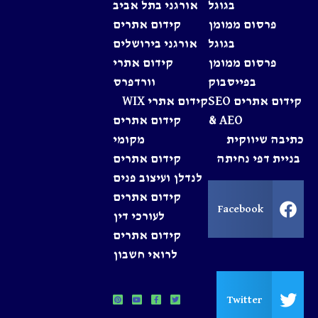
בגוגל
אורגני בתל אביב
פרסום ממומן
קידום אתרים
בגוגל
אורגני בירושלים
פרסום ממומן
קידום אתרי
בפייסבוק
וורדפרס
קידום אתרים SEO
קידום אתרי WIX
& AEO
קידום אתרים
כתיבה שיווקית
מקומי
בניית דפי נחיתה
קידום אתרים
לנדלן ועיצוב פנים
קידום אתרים
Facebook
לעורכי דין
קידום אתרים
לרואי חשבון
Twitter