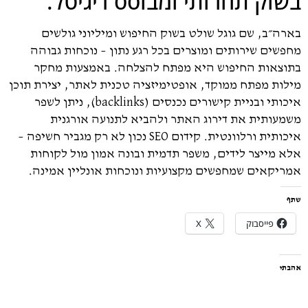
וק תחרותי ומבוסס דיגיטל.
ה״ב, שם גוגל שולט בשוק החיפוש ומיליוני גולשים
שים שירותים ומוצרים בכל רגע נתון – נוכחות גבוהה
צאות החיפוש היא מפתח להצלחה. באמצעות מחקר
ות מפתח ממוקד, אופטימיזציה טכנית לאתר, יצירת תוכן
איכותי ובניית קישורים נכנסים (backlinks), ניתן לשפר
עותית את דירוג האתר ולהביא לתנועה אורגנית
איכותית ורלוונטית. קידום SEO נכון לא רק מגביר חשיפה –
 מייצר לידים, משפר תדמית ובונה אמון מול לקוחות
יקאים שמחפשים מקצועיות ונוכחות אונליין אמינה.
פייסבוק
X
י