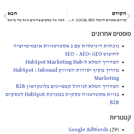
קודם
הבא
קידום אתרים לוקלי LOCAL SEO– הדרך להבליט את העסק שלך בגוגל המקומי
למה כל עסקים צריכים גוגל מיי ביזנס
טים אחרונים
נוכחות דיגיטלית עם 3 אסטרטגיות אופטימיזציה
לחיפוש SEO – AEO- GEO
המדריך המלא ל-HubSpot Marketing Hub
מדריך מקיף יסודות השיווק HubSpot : Inbound
Marketing
המדריך המלא לניהול קמפיינים בלינקדאין B2B
בניית אסטרטגיה עסקית במערכת HubSpot לעסקים
B2B
וריות
Google AdWords
(29)