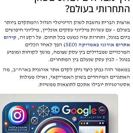
חרותי בעולם?
ות הברית נחשבת לשוק הדיגיטלי הגדול והמתקדם ביותר
לם – עם עשרות מיליוני עסקים אונליין, מיליוני חיפושים
ם בגוגל, ותחרות עזה כמעט בכל תחום. על רקע זה,
קידום
ים אורגני באמריקה (SEO)
הפך לאחד הכלים
כזיים שמבדילים בין עסק שצומח, מושך לקוחות ומופיע
גל – לבין עסק שנעלם בין המתחרים.
מר הזה נבחן כיצד ניתן לקדם אתר אורגנית בארה"ב, מה
גרים המיוחדים בשוק האמריקאי, ואילו פעולות
רטגיות יובילו אתכם לתוצאות ממשיות.