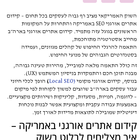
ק האמריקאי מציב רף גבוה לעסקים בכל תחום – קידום
אתרים אורגני SEO באמריקה והתחרות על המקומות
שונים בגוגל עזה מתמיד. קידום אתרים אורגני בארה״ב
יב אסטרטגיה מתוחכמת,
מה להרגלי החיפוש של קהלים מגוונים, ועמידה
נדרטים הגבוהים של מנועי החיפוש.
כולל התאמה מלאה למובייל, מהירות טעינה גבוהה,
ה תוכן חכם והתמקדות בניסיון המשתמש (UX).
סף, קידום אורגני מקומי
(Local SEO
)
הופך לכלי חיוני
ר עסקים בארה"ב שרוצים למשוך לקוחות לפי מיקום
דוגמה, חנויות, מסעדות, קליניקות ושירותים מקצועיים.
צעות עבודה עקבית ומקצועית אפשר לבנות נוכחות
יטלית שמובילה לתוצאות מדידות לאורך זמן.
דום אתרים אורגני באמריקה –
ך מצליחים לבלוט בשוק