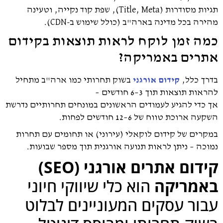
תגיות מסודרות (Title, Meta), שפת קוד נקייה, וטעינה
רה בכל מדינה בארה"ב (כולל שימוש ב-CDN).
ה זמן לוקח לראות תוצאות בקידום
רים באמריקה?
ך כלל,
קידום אורגני
בשוק תחרותי כמו ארה"ב מתחיל
ות תוצאות תוך 3–6 חודשים –
כדי להגיע לעמודים הראשונים במונחים תחרותיים נדרשת
 ארוכת טווח של 6–12 חודשים לפחות.
רים של קידום לוקאלי (עירוני) או תחומים עם תחרות
כה – ניתן לראות תנועה אורגנית תוך מספר שבועות.
קידום אתרים אורגני (SEO)
מריקה
הוא כלי שיווקי חיוני
ור עסקים המעוניינים לבלוט