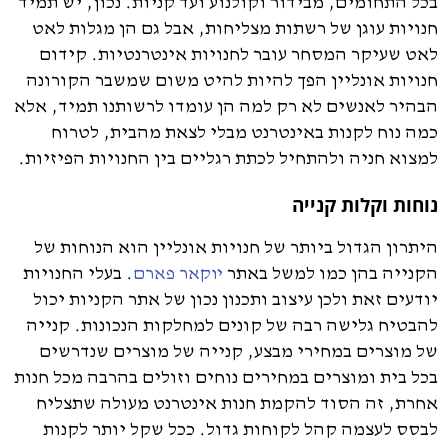
בכל התחומים, מבידור וקולנוע ועד קניות. נכון, יש תמיד
חנויות עוגן של רשתות מצליחות, אבל גם הן מגלות לאט
לאט שעיקר המסחר עובר לחנויות אינטרנטיות. קידום
חנויות אונליין הפך להיות להיט משום שמשבר הקורונה
הבהיר לאנשים לא רק למה הן עומדו לרשותנו תמיד, אלא
כמה נוח לקנות באינטרנט מבלי לצאת מהבית, לטרוח
למצוא חניה ולהתחיל לכתת רגליים בין החנויות הפיזיות.
נוחות וקלות קנייה
היתרון הגדול ביותר של חנויות אונליין הוא הנוחות של
הקנייה בהן כמו למשל באתר
. בעלי החנויות
יוקאר פארם
יודעים זאת ולכן עיצוב ותכנון נכון של אתר הקניות יכול
להבטיח גלישה רבה של קונים למחלקות הנכונות. קנייה
של מוצרים במחירי מבצע, קנייה של מוצרים שנדרשים
בכל בית ומוצרים במחירים נוחים וזולים בהרבה מכל חנות
אחרת, זה הסוד להקמת חנות אינטרנט מעולה שתצליח
לבסס לעצמה קהל לקוחות גדול. ככל שקל יותר לקנות