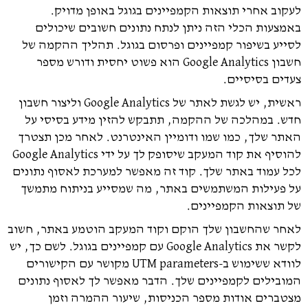
לעקוב אחרי תוצאות הקמפיינים בגוגל באופן מדויק.
באמצעות הכלי הזה ניתן לנתח נתונים חשובים שיכולים
לסייע בשיפור קמפיינים ופרסום בגוגל. תהליך ההקמה של
חשבון Google Analytics הוא פשוט יחסית ודורש מספר
צעדים בסיסיים.
ראשית, יש לגשת לאתר של Google Analytics וליצור חשבון
חדש. במהלכה של ההקמה, תתבקש להזין מידע בסיסי על
האתר שלך, כמו שמו ודומיין האינטרנט. לאחר מכן תצטרך
להוסיף את קוד המעקב שיסופק לך על ידי Google Analytics
לכל עמוד באתר שלך. קוד זה מאפשר למערכת לאסוף נתונים
על פעילות המשתמשים באתר, מה שמסייע בניתוח מתמשך
של תוצאות הקמפיינים.
לאחר שהחשבון שלך הוקם וקוד המעקב הוטמע באתר, חשוב
לקשר את Google Analytics עם קמפיינים בגוגל. לשם כך, יש
לוודא ששימוש ב-UTM parameters מקושר עם הקישורים
המובילים לקמפיינים שלך. הדבר מאפשר לך לאסוף נתונים
מצטברים אודות מספר הכניסות, שיעור ההמרה וזמן