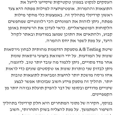
העסקים לנקוט במגוון טקטיקות שיסייעו לייעל את
התוצאות וההמרות. אופטימיזציה למילות מפתח היא צעד
ראשון קרדינלי בתהליך זה. באמצעות כלי מחקר מילות
מפתח, ניתן לזהות את המונחים הכי רלוונטיים שמחפשים
הלקוחות הפוטנציאליים. כדאי לעדכן את הרשימות באופן
קבוע, ולהתאים את התוכן שמוצג במודעות ובאתר לקהל
היעד, על מנת לשפר את יחס ההמרה.
שיטת A/B Testing מספקת הזדמנות מהותית לבחון גירסאות
שונות של המודעות. על ידי השוואת ביצועי גרסאות שונות
אחר מדד מסויים, ניתן ללמוד מה עובד יותר טוב. לדוגמה,
ניתן לבדוק שני כותרות שונות או טקסטים שונים כדי לראות
איזו גרסה מושכת יותר לחיצות ומביאות לתוצאות טובות
יותר. תהליך זה מספק מידע חשוב שבזכותו אפשר לבצע
שינויים מדודים ובסופו של דבר להפיק תועלת גבוהה יותר מן
הקמפיינים.
בנוסף, חקירה של נתוני המתחרים היא חלק קרדינלי בתהליך
השיפור המתמשך. על מנת להצליח בשוק התחרותי, חשוב