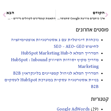
הקודם
הבא
איך כותבים מודעת Google שתמשוך קליקים ותביא לידים איכותיים?
התאמת קמפיינים לקהלים ניידים – למה זה קריטי ואיך עושים את זה נכון
פוסטים אחרונים
נוכחות דיגיטלית עם 3 אסטרטגיות אופטימיזציה
לחיפוש SEO – AEO- GEO
המדריך המלא ל-HubSpot Marketing Hub
מדריך מקיף יסודות השיווק HubSpot : Inbound
Marketing
המדריך המלא לניהול קמפיינים בלינקדאין B2B
בניית אסטרטגיה עסקית במערכת HubSpot לעסקים
B2B
קטגוריות
Google AdWords
(29)