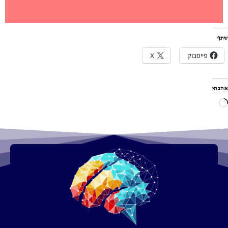
שתף
פייסבוק
X
אהבתי