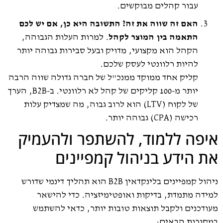
עבור קהלים מבוקשים.
האם זה שווה את זה? התשובה היא כן, אם יש לכם
התאמה בין המוצר לקהל
. למרות העלות הגבוהה,
הקהל הוא מקצועי, מדויק ובעל סבירות גבוהה יותר
להיות רלוונטי לעסק שלכם.
קליק אחד ממוקד ממנכ"ל של חברה גדולה שווה הרבה
יותר מ-100 קליקים של קהל לא רלוונטי. ב-B2B, הערך
של לקוח (LTV) הוא לרוב גבוה, מה שמצדיק עלות
רכישה (CPA) גבוהה יותר.
איפה ללמוד, להשתפר ולהעמיק
את הידע בניהול קמפיינים
ניהול קמפיינים בלינקדאין B2B הוא תהליך דינמי שדורש
למידה מתמדת, בדיקות ואופטימיזציה. כדי להישאר
מעודכנים ולקבל תוצאות טובות יותר, כדאי להשתמש
במקורות הבאים: