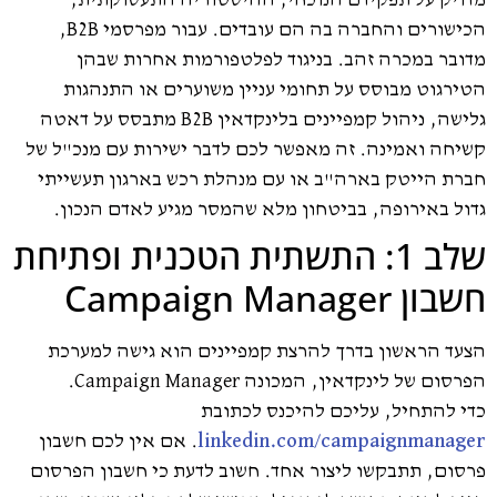
מדויק על תפקידם הנוכחי, ההיסטוריה התעסוקתית,
הכישורים והחברה בה הם עובדים. עבור מפרסמי B2B,
מדובר במכרה זהב. בניגוד לפלטפורמות אחרות שבהן
הטירגוט מבוסס על תחומי עניין משוערים או התנהגות
גלישה, ניהול קמפיינים בלינקדאין B2B מתבסס על דאטה
קשיחה ואמינה. זה מאפשר לכם לדבר ישירות עם מנכ"ל של
חברת הייטק בארה"ב או עם מנהלת רכש בארגון תעשייתי
גדול באירופה, בביטחון מלא שהמסר מגיע לאדם הנכון.
שלב 1: התשתית הטכנית ופתיחת
חשבון Campaign Manager
הצעד הראשון בדרך להרצת קמפיינים הוא גישה למערכת
הפרסום של לינקדאין, המכונה Campaign Manager.
כדי להתחיל, עליכם להיכנס לכתובת
linkedin.com/campaignmanager
. אם אין לכם חשבון
פרסום, תתבקשו ליצור אחד. חשוב לדעת כי חשבון הפרסום