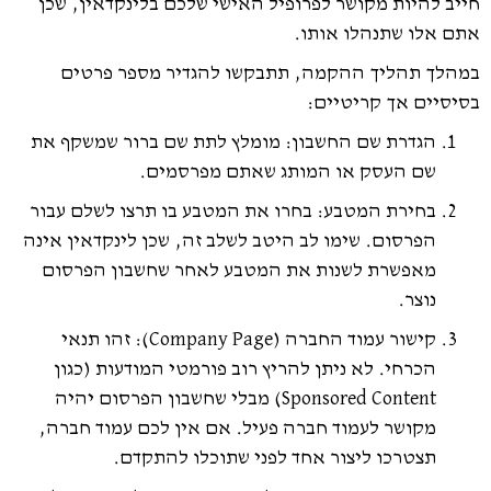
חייב להיות מקושר לפרופיל האישי שלכם בלינקדאין, שכן
אתם אלו שתנהלו אותו.
במהלך תהליך ההקמה, תתבקשו להגדיר מספר פרטים
בסיסיים אך קריטיים:
הגדרת שם החשבון: מומלץ לתת שם ברור שמשקף את
שם העסק או המותג שאתם מפרסמים.
בחירת המטבע: בחרו את המטבע בו תרצו לשלם עבור
הפרסום. שימו לב היטב לשלב זה, שכן לינקדאין אינה
מאפשרת לשנות את המטבע לאחר שחשבון הפרסום
נוצר.
קישור עמוד החברה (Company Page): זהו תנאי
הכרחי. לא ניתן להריץ רוב פורמטי המודעות (כגון
Sponsored Content) מבלי שחשבון הפרסום יהיה
מקושר לעמוד חברה פעיל. אם אין לכם עמוד חברה,
תצטרכו ליצור אחד לפני שתוכלו להתקדם.