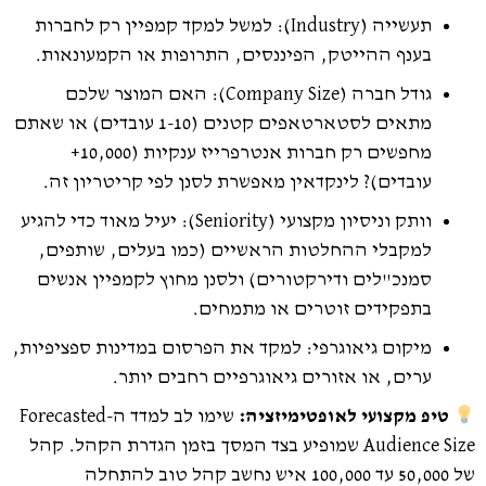
תעשייה (Industry): למשל למקד קמפיין רק לחברות
בענף ההייטק, הפיננסים, התרופות או הקמעונאות.
גודל חברה (Company Size): האם המוצר שלכם
מתאים לסטארטאפים קטנים (1-10 עובדים) או שאתם
מחפשים רק חברות אנטרפרייז ענקיות (10,000+
עובדים)? לינקדאין מאפשרת לסנן לפי קריטריון זה.
וותק וניסיון מקצועי (Seniority): יעיל מאוד כדי להגיע
למקבלי ההחלטות הראשיים (כמו בעלים, שותפים,
סמנכ"לים ודירקטורים) ולסנן מחוץ לקמפיין אנשים
בתפקידים זוטרים או מתמחים.
מיקום גיאוגרפי: למקד את הפרסום במדינות ספציפיות,
ערים, או אזורים גיאוגרפיים רחבים יותר.
טיפ מקצועי לאופטימיזציה:
שימו לב למדד ה-Forecasted
Audience Size שמופיע בצד המסך בזמן הגדרת הקהל. קהל
של 50,000 עד 100,000 איש נחשב קהל טוב להתחלה