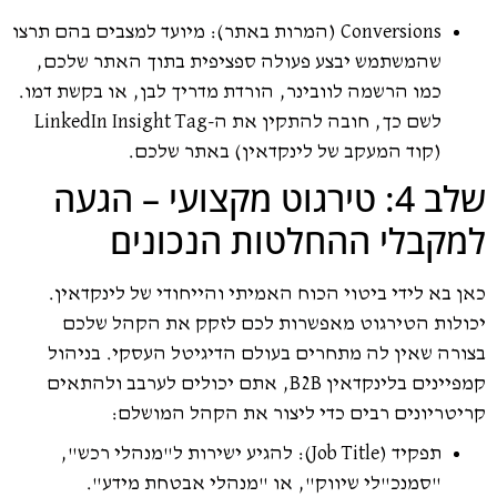
Conversions (המרות באתר): מיועד למצבים בהם תרצו
שהמשתמש יבצע פעולה ספציפית בתוך האתר שלכם,
כמו הרשמה לוובינר, הורדת מדריך לבן, או בקשת דמו.
לשם כך, חובה להתקין את ה-LinkedIn Insight Tag
(קוד המעקב של לינקדאין) באתר שלכם.
שלב 4: טירגוט מקצועי – הגעה
למקבלי ההחלטות הנכונים
כאן בא לידי ביטוי הכוח האמיתי והייחודי של לינקדאין.
יכולות הטירגוט מאפשרות לכם לזקק את הקהל שלכם
בצורה שאין לה מתחרים בעולם הדיגיטל העסקי. בניהול
קמפיינים בלינקדאין B2B, אתם יכולים לערבב ולהתאים
קריטריונים רבים כדי ליצור את הקהל המושלם:
תפקיד (Job Title): להגיע ישירות ל"מנהלי רכש",
"סמנכ"לי שיווק", או "מנהלי אבטחת מידע".