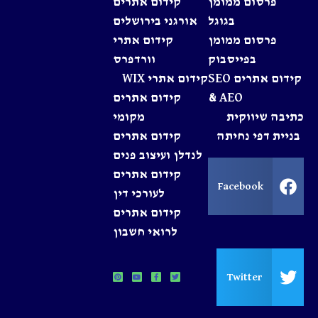
פרסום ממומן
קידום אתרים
בגוגל
אורגני בירושלים
פרסום ממומן
קידום אתרי
בפייסבוק
וורדפרס
קידום אתרים SEO
קידום אתרי WIX
& AEO
קידום אתרים
כתיבה שיווקית
מקומי
בניית דפי נחיתה
קידום אתרים
לנדלן ועיצוב פנים
קידום אתרים
Facebook
לעורכי דין
קידום אתרים
לרואי חשבון
Twitter