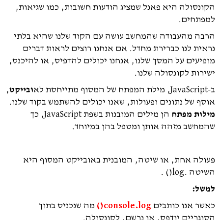
הקונסולה היא פאנל שמציג הודעות חשובות, כמו שגיאות,
למפתחים.
הרבה מהעבודה שהמחשב עושה עם הקוד שלנו שהיא בלתי
נראית לנו כברירת מחדל. אם אנחנו רוצים לראות דברים
מופיעים על המסך שלנו, אנחנו יכולים להדפיס, או להיכנס,
ישירות לקונסולה שלנו.
ב-JavaScript, מילת המפתח של המסוף מתייחסת לא
ובייקט
,
אוסף של נתונים ופעולות, שאנו יכולים להשתמש בקוד שלנו.
מילות מפתח
הן מילים המובנות בשפת JavaScript, כך
שהמחשב מזהה אותן ומטפל בהן במיוחד.
פעולה אחת, או שיטה, המובנית באובייקט המסוף היא
השיטה .log() .
למשל:
כאשר אנו כותבים
console.log()
מה שנכניס בתוך
הסוגריים יודפס, או נרשם, לקונסולה.