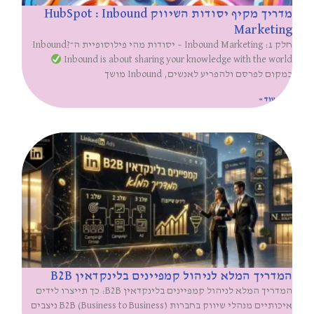
מדריך מקיף יסודות השיווק HubSpot : Inbound
Marketing
חלק 1: Inbound Marketing – יסודות מהי פילוסופיית ה־Inbound?
Inbound is about sharing your knowledge with the world
במקום לפרסם ולהפריע לאנשים, Inbound מושך
קרא עוד »
המדריך המלא לניהול קמפיינים בלינקדאין B2B
המדריך המלא לניהול קמפיינים בלינקדאין B2B: כך תייצרו לידים
איכותיים מנהלי שיווק בחברות B2B (Business to Business) ניצבים