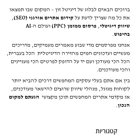
פרסום ממומן
(39)
ברוכים הבאים לבלוג של דיגיטל זון – המקום שבו תמצאו
פרסום ממומן PPC
(25)
את כל מה שצריך לדעת על
קידום אתרים אורגני (SEO)
,
קידום אורגני SEO
(119)
שיווק דיגיטלי
,
פרסום ממומן (PPC)
ועולם ה-
AI
קידום אתרים בגוגל
(71)
בחיפוש
.
קידום אתרים SEO & AEO
(71)
קידום אתרים מחיר
(52)
אנחנו מפרסמים מדי שבוע מאמרים מעמיקים, מדריכים
קמפיינים בדיגיטל
(30)
מעשיים ועדכונים חמים מהזירה הדיגיטלית הכל בעברית,
שיווק דיגיטלי לעסקים B2B
(13)
הכל הכי מעודכן ועם יד על הדופק לפרטים הכי מעניינים
והכי מעודכנים.
בין אם אתם בעלי עסקים המחפשים דרכים להביא יותר
לקוחות מגוגל, מנהלי שיווק שרוצים להישאר מעודכנים,
או מקדמי אתרים המחפשים תוכן מקצועי
הגעתם למקום
הנכון
.
קטגוריות