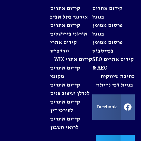
קידום אתרים
קידום אתרים
בגוגל
אורגני בתל אביב
פרסום ממומן
קידום אתרים
בגוגל
אורגני בירושלים
פרסום ממומן
קידום אתרי
בפייסבוק
וורדפרס
קידום אתרים SEO
קידום אתרי WIX
& AEO
קידום אתרים
כתיבה שיווקית
מקומי
בניית דפי נחיתה
קידום אתרים
לנדלן ועיצוב פנים
קידום אתרים
Facebook
לעורכי דין
קידום אתרים
לרואי חשבון