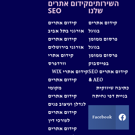
השירותים
קידום אתרים
שלנו
SEO
קידום אתרים
קידום אתרים
בגוגל
אורגני בתל אביב
פרסום ממומן
קידום אתרים
בגוגל
אורגני בירושלים
פרסום ממומן
קידום אתרי
בפייסבוק
וורדפרס
קידום אתרים SEO
קידום אתרי WIX
& AEO
קידום אתרים
כתיבה שיווקית
מקומי
בניית דפי נחיתה
קידום אתרים
לנדלן ועיצוב פנים
קידום אתרים
Facebook
לעורכי דין
קידום אתרים