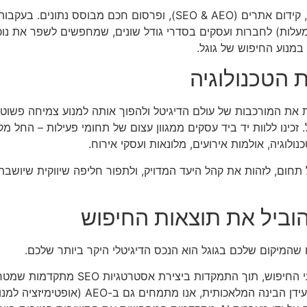
סוכנות דיגיטל זון היא חברת בוטיק מומחית ומובילה בשיווק דיגיטלי, קידום אתרים (& AEO
ידע המעשי שצברנו, אנו מציעים מעטפת שירותים מקיפה (360 מעלות) לחברות ועסקים בסדרי גודל שונים, שמח
מנוע החיפוש של גוגל.
חת ברורה: לקחת את המורכבות של עולם הדיגיטל ולהפוך אותה למנוע צמיחה פ
זכינו ללוות יד ביד עסקים ממגוון עצום של תחומי פעילות – החל מ
ולוגיה, אולמות אירועים, מלונאות ועסקי אירוח.
וחבי הזה מאפשר לנו להבין במהירות את ה-DNA של כל תחום, לזהות את קהל היעד המדויק, ולתפור חליפה
ם שהמיקום שלכם בגוגל הוא הנכס הדיגיטלי היקר ביותר שלכם.
אנו שמים דגש עליון על שיפור הנראות והביצועים של 
ולהביא לתוצאות מדידות ומשמעותיות. אך אנחנו לא עוצרים שם