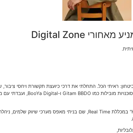
י Digital Zone
ביטחון: ראיתי הכל. התחלתי את דרכי כיועצת תקשורת ויחסי ציבור,
והעברת המסר. משם, עברתי לנהל קמפיינים דיגיטלי
בשלב הבא, לקחתי את המושכות כמנהלת שיווק דיגיטלי "Hand On" במכללת Real Time, שם בנית
ובליות,