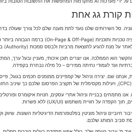
 הטובות ביותר עבור הגולשים.
ת קורת גג אחת
וניה. סל השירותים שלנו נועד לתת מענה שלם לכל צורך שעולה בד
ביצוע פעולות אופטימיזציה טכניות ותוכניות (ff-Page
 להגיע לתוצאות מרביות ולבסס סמכות (Authority) בנישה שלכם.
קשר הוא הממלכה. אנו יוצרים תוכן איכותי, מעניין ובעל ערך, המת
רתיות ועד לעמודי נחיתה ממירים – כל מילה נבחרת בקפידה.
אנחנו שם. יצירה וניהול של קמפיינים ממומנים חכמים בגוגל, פייסב
י.
אנו מתמחים בבניית וניהול אתרי עסקים, חנויות איקומרס ופורטלי
בור חיוביים וניהול מוניטין בפלטפורמות הדיגיטליות השונות. שיווק ו
סת סביב המותג שלכם.
ועד ת' עבור העסק שלך, כולל אפיון מתקדם בעלות היכרות סמלית, ו