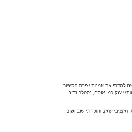
 שם למדתי את אמנות יצירת הסיפור
ים מורכבים בסוכנויות מובילות כמו Gitam BBDO ו-BooYa Digital, ועבדתי עם מותגי ענק כמו אוסם, נסטלה וד"ר
י מאפס מערכי שיווק שלמים, ניהלתי תקציבי עתק, והוכחתי שוב ושוב