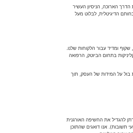
SEO ), ופרסום חכם מבוסס נתונים. בעקבות הדרך הארוכה, הניסיון העשיר
פשים לשפר את נוכחותם הדיגיטלית, לבלוט מעל
שוט, שקוף ומדיד עבור הלקוחות שלנו.
קליניקות בתחום הביוטק, הרפואה
 שיווקית שיושבת בול על המידות של העסק, תוך
אתרים במנועי החיפוש, תוך התמקדות ביצירת אסטרטגיות SEO מתקדמות שמטרתן להגדיל את החשיפה האורגנית
; בעידן הבינה המלאכותית, אנו מתמחים גם ב-AEO (אופטימיזציה למנועי תשובות). אנו דואגים שהתוכן