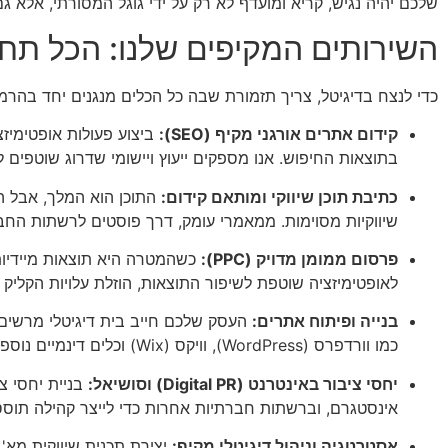
שלכם יהיה נגיש, קריא ומועדף לא רק על ידי גוגל המסורתי, אלא גם על ידי מערכות AI מתקדמות המחפשות את התשובות
השירותים המקיפים שלנו: הכל תח
כדי לנצח בדיגיטל, צריך תזמורת שבה כל הכלים מנגנים יחד בהרמ
קידום אתרים אורגני מקיף (SEO):
בתוצאות החיפוש. אנו מספקים ייעוץ ויישומי שדרוג שוטפים לאתר על מנת
כתיבת תוכן שיווקי ומותאם קידום:
התוכן הוא המלך, אבל הה
שיווקיות מסוימות. ממאמרי עומק, דרך פוסטים לרשתות החב
פרסום ממומן מדויק (PPC):
כשהמטרה היא תוצאות מיידיות, 
לאופטימיזציה שוטפת לשיפור התוצאות, הוזלת עלויות הקליק (CPC), ויעילות מקסימלית של תקציב הפרסום שלכם כך שיניב החזר השקעה (ROI) חיוב
בנייה ופיתוח אתרים:
העסק שלכם חייב בית דיגיטלי מרשים. 
כמו וורדפרס (WordPress), וויקס (Wix) וכלים דינמיים נוספים, תוך הקפדה על חוויית משתמש (UX/UI) ללא פשרות.
יחסי ציבור באינטרנט (Digital PR) וסושיאל:
בניית יחסי צי
אינסטגרם, וברשתות חברתיות אחרות כדי לייצר קהילה תוס
אסטרטגיה וניהול דיגיטלי מקיף:
יצירת תכנית שיווקית מא' 