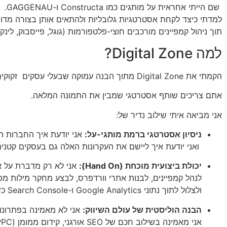
שם הייתי אחראית על מותגים כמו Constructa ו-GAGGENAU.
למדתי כיצד לקחת אסטרטגיות גלובליות ולהתאים אותן בצורה מדוי
תוך ניהול קמפיינים מורכבים חוצי-פלטפורמות (גוגל, פייסבוק, לינ
למה Digital Zone?
הקמתי את Digital Zone מתוך הבנה עמוקה שבעלי עסקים זקוקים ליותר מאשר "עוד ספק שירות".
אתם צריכים שותף אסטרטגי שמבין את התמונה המלאה.
אני מביאה איתי שילוב נדיר של:
ניסיון אסטרטגי ברמת מותגי-על:
אני יודעת איך החברות הג
ואני יודעת איך ליישם את העקרונות האלה גם בעסקים קטנים 
יכולת ביצועית מוכחת (Hand On):
אני לא רק מדברת על אס
לנהל קמפיינים, לבנות אתרי וורדפרס, לבצע מחקר מילות מ
ולצלול לתוך נתוני Google Analytics ו-Search Console כדי להבין מה באמת עובד.
הבנה הוליסטית של עולם השיווק:
אני לא מאמינה בפתרונו
אני מאמינה בשילוב חכם של SEO אורגני, קידום ממומן (PPC), תוכן איכותי, נוכחות ברשתות חברתיות, וקידום לוקאלי (GMB)